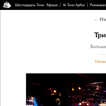
Шестнадцать Тонн
Афиша
16 Тонн Арбат
Рокикара
← Наз
Три
Большо
Пятниц