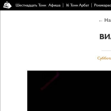
Шестнадцать Тонн
Афиша
16 Тонн Арбат
Рокикара
← Наз
ВИ
Суббота