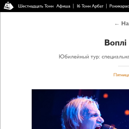
Шестнадцать Тонн
Афиша
16 Тонн Арбат
Рокикара
← Наз
Воплi
Юбилейный тур: специальна
Пятница