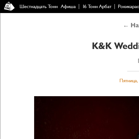
Шестнадцать Тонн
Афиша
16 Тонн Арбат
Рокикара
← Наз
K&K Weddi
Пятница, 