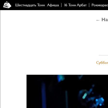
Шестнадцать Тонн
Афиша
16 Тонн Арбат
Рокикара
← Наз
Суббот