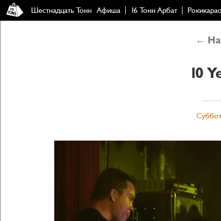
Шестнадцать Тонн
Афиша
16 Тонн Арбат
Рокикара
← Наз
10 Y
Суббота