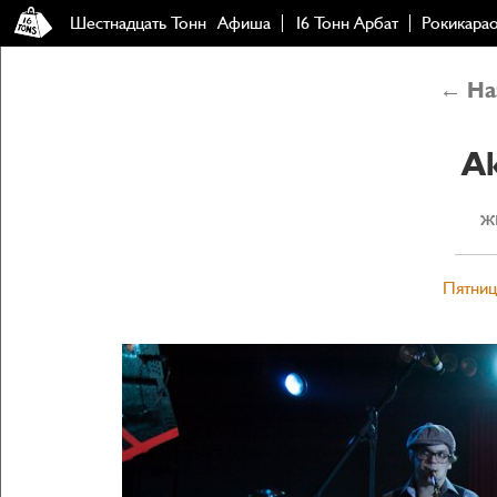
Шестнадцать Тонн
Афиша
16 Тонн Арбат
Рокикара
← Наз
A
ж
Пятница