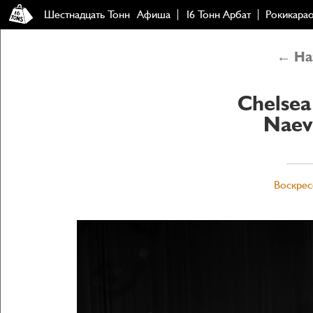
Шестнадцать Тонн
Афиша
16 Тонн Арбат
Рокикара
← Наз
Chelsea
Naev
Воскресе