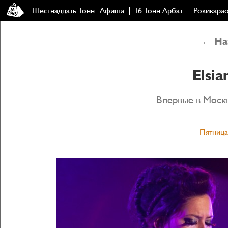
Шестнадцать Тонн
Афиша
16 Тонн Арбат
Рокикара
← Наз
Elsia
Впервые в Москв
Пятница,