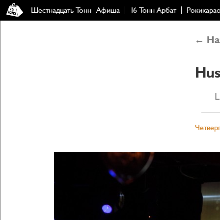
Шестнадцать Тонн
Афиша
16 Тонн Арбат
Рокикара
← Наз
Hus
L
Четверг