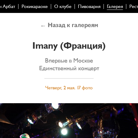
н Арбат
Рокикараоке
О клубе
Пивоварня
Галерея
Рес
← Назад к галереям
Imany (Франция)
Впервые в Москве
Единственный концерт
Четверг, 2 мая. 17 фото