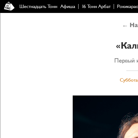
Шестнадцать Тонн
Афиша
16 Тонн Арбат
Рокикара
← Наз
«Кал
Первый к
Суббота,