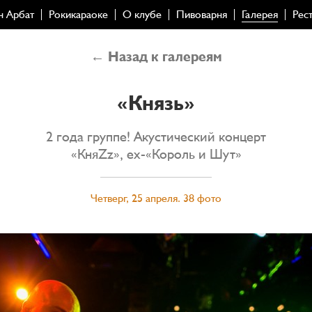
н Арбат
Рокикараоке
О клубе
Пивоварня
Галерея
Рес
← Назад к галереям
«Князь»
2 года группе! Акустический концерт
«КняZz», ex-«Король и Шут»
Четверг, 25 апреля. 38 фото