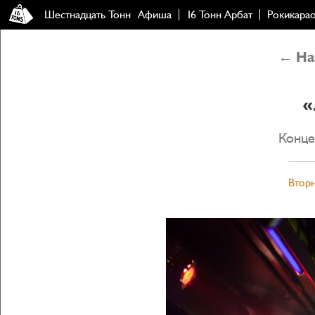
Шестнадцать Тонн
Афиша
16 Тонн Арбат
Рокикара
← Наз
«
Конце
Вторн