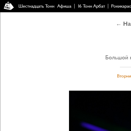
Шестнадцать Тонн
Афиша
16 Тонн Арбат
Рокикара
← Наз
Большой 
Вторни