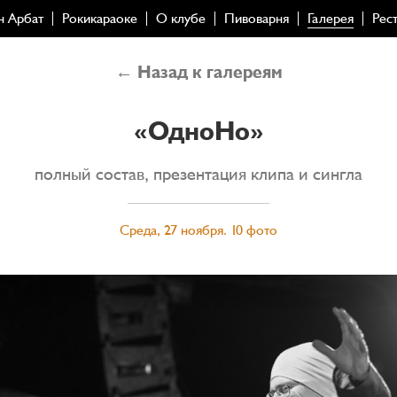
н Арбат
Рокикараоке
О клубе
Пивоварня
Галерея
Рес
← Назад к галереям
«ОдноНо»
полный состав, презентация клипа и сингла
Среда, 27 ноября. 10 фото