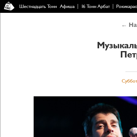
Шестнадцать Тонн
Афиша
16 Тонн Арбат
Рокикара
← Наз
Музыкал
Пет
Суббота