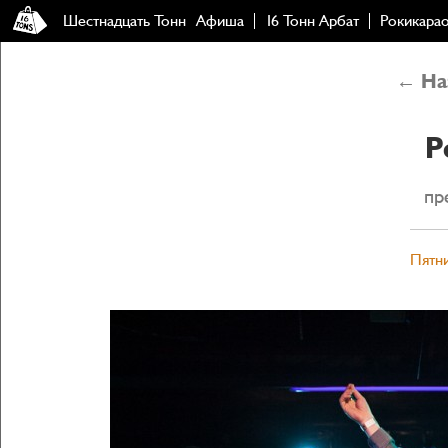
Шестнадцать Тонн
Афиша
16 Тонн Арбат
Рокикара
← Наз
P
пр
Пятни