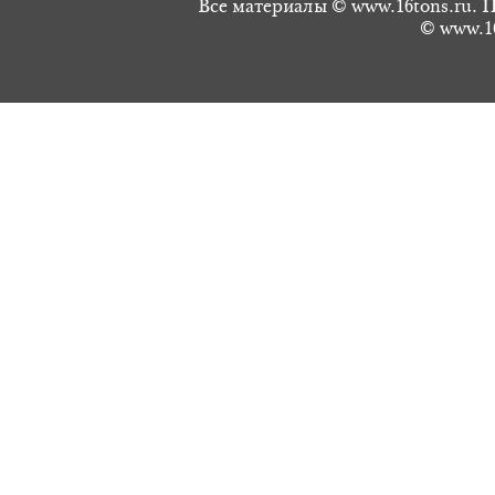
Все материалы © www.16tons.ru. П
© www.16