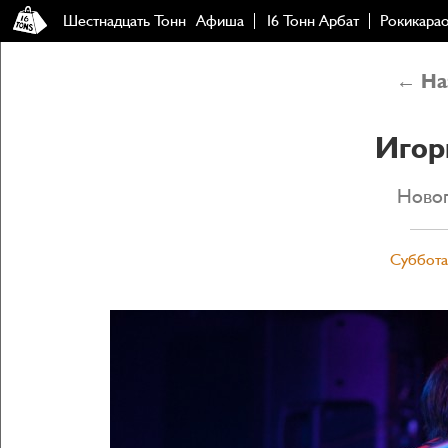
Шестнадцать Тонн
Афиша
16 Тонн Арбат
Рокикара
← Наз
Игор
Новог
Суббота,