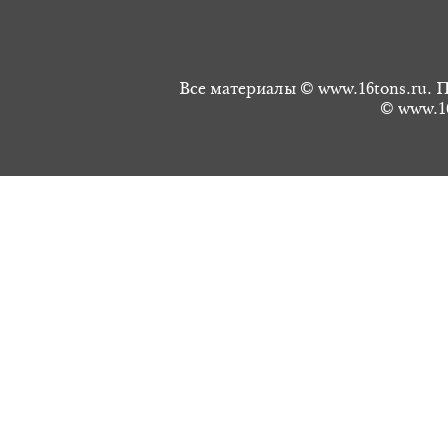
Все материалы © www.16tons.ru. П
© www.16