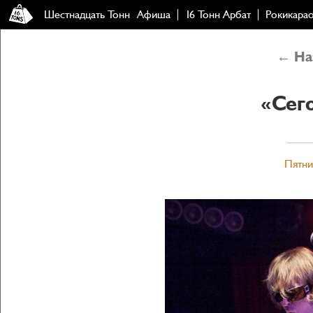
Шестнадцать Тонн
Афиша
16 Тонн Арбат
Рокикара
← Наз
«Сег
Пятни