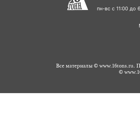
пн-вс с 11:00 до 6
Все материалы © www.16tons.ru. П
© www.16