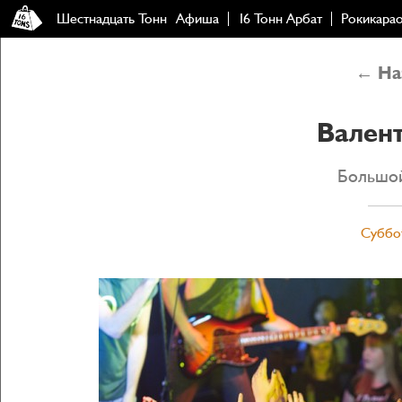
Шестнадцать Тонн
Афиша
16 Тонн Арбат
Рокикара
← Наз
Вален
Большой
Суббот