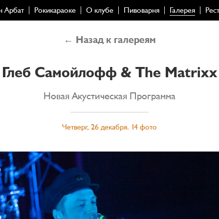
н Арбат
Рокикараоке
О клубе
Пивоварня
Галерея
Рес
← Назад к галереям
Глеб Самойлофф & The Matrixx
Новая Акустическая Программа
Четверг, 26 декабря. 14 фото