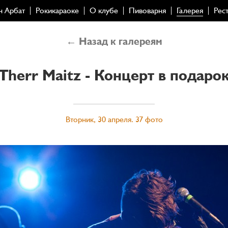
н Арбат
Рокикараоке
О клубе
Пивоварня
Галерея
Рес
← Назад к галереям
Therr Maitz - Концерт в подаро
Вторник, 30 апреля. 37 фото