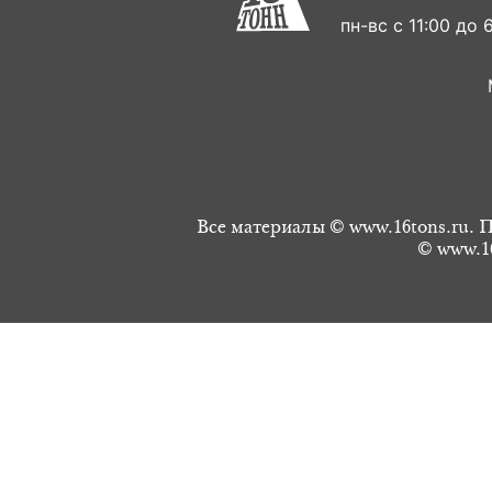
пн-вс с 11:00 до 6
Все материалы © www.16tons.ru. П
© www.16