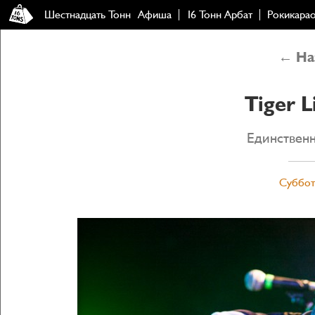
Шестнадцать Тонн
Афиша
16 Тонн Арбат
Рокикара
← Наз
Tiger L
Единственн
Суббота