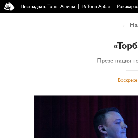
Шестнадцать Тонн
Афиша
16 Тонн Арбат
Рокикара
← Наз
«Торб
Презентация н
Воскресен