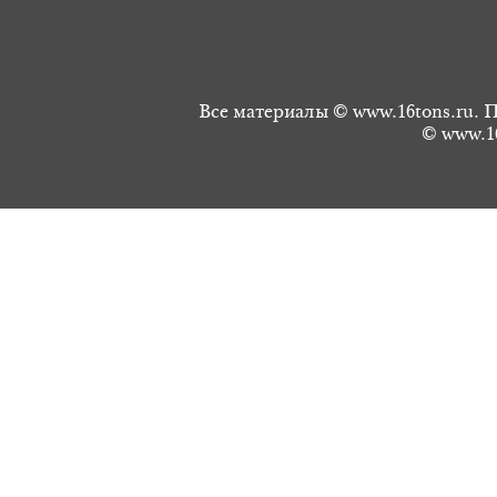
Все материалы © www.16tons.ru. П
© www.16