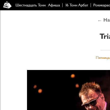
Шестнадцать Тонн
Афиша
16 Тонн Арбат
Рокикара
← Наз
Tri
Пятница,