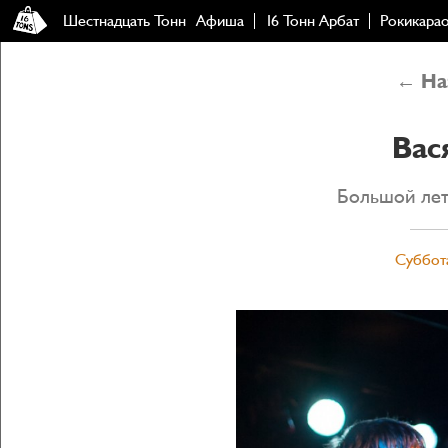
Шестнадцать Тонн
Афиша
16 Тонн Арбат
Рокикара
← Наз
Вас
Большой лет
Суббота