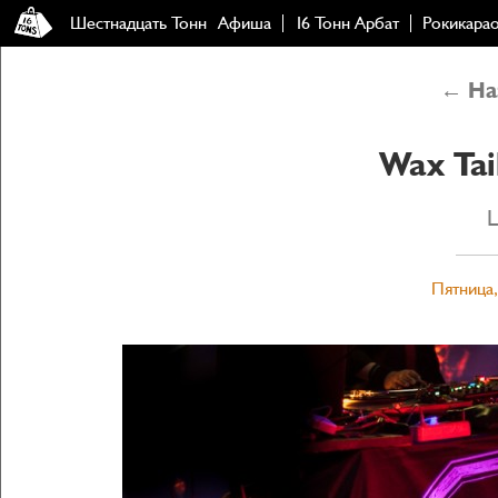
Шестнадцать Тонн
Афиша
16 Тонн Арбат
Рокикара
← Наз
Wax Tai
L
Пятница,