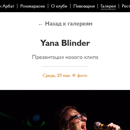
н Арбат
Рокикараоке
О клубе
Пивоварня
Галерея
Рес
← Назад к галереям
Yana Blinder
Презентация нового клипа
Среда, 29 мая. 41 фото