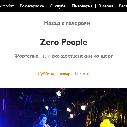
н Арбат
Рокикараоке
О клубе
Пивоварня
Галерея
Рес
← Назад к галереям
Zero People
Фортепианный рождественский концерт
Суббота, 5 января. 15 фото