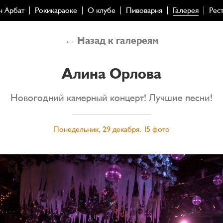
н Арбат
Рокикараоке
О клубе
Пивоварня
Галерея
Рес
← Назад к галереям
Алина Орлова
Новогодний камерный концерт! Лучшие песни!
Понедельник, 29 декабря. 15 фото