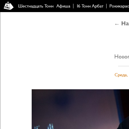
Шестнадцать Тонн
Афиша
16 Тонн Арбат
Рокикара
← Наз
Новог
Среда, 