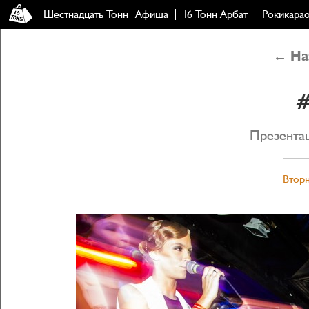
Шестнадцать Тонн
Афиша
16 Тонн Арбат
Рокикара
← Наз
Презентац
Вторн