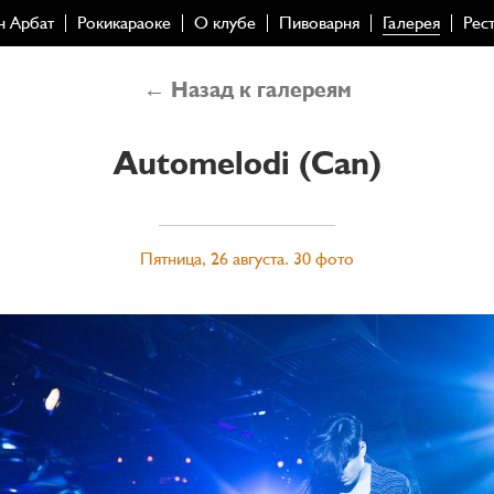
н Арбат
Рокикараоке
О клубе
Пивоварня
Галерея
Рес
← Назад к галереям
Automelodi (Can)
Пятница, 26 августа. 30 фото