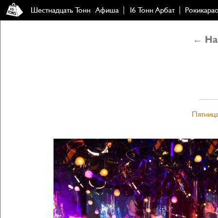
Шестнадцать Тонн
Афиша
16 Тонн Арбат
Рокикара
← Наз
Пятница