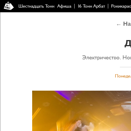
Шестнадцать Тонн
Афиша
16 Тонн Арбат
Рокикара
← Наз
Д
Электричество. Но
Понедел