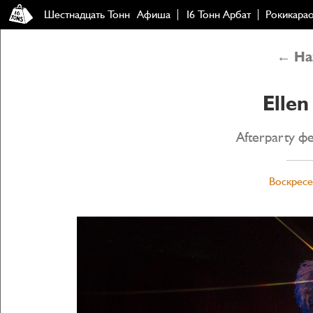
Шестнадцать Тонн
Афиша
16 Тонн Арбат
Рокикара
← Наз
Ellen
Afterparty ф
Воскресе