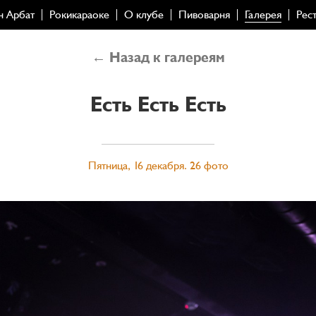
н Арбат
Рокикараоке
О клубе
Пивоварня
Галерея
Рес
← Назад к галереям
Есть Есть Есть
Пятница, 16 декабря. 26 фото