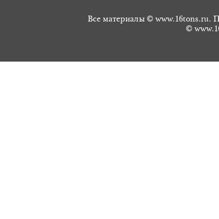
Все материалы © www.16tons.ru. П
© www.16