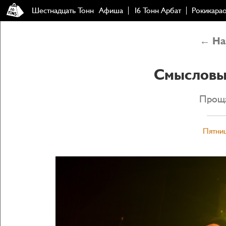
Шестнадцать Тонн
Афиша
16 Тонн Арбат
Рокикара
← Наз
Смысловы
Проща
Пятниц