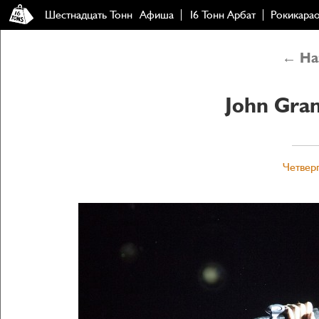
Шестнадцать Тонн
Афиша
16 Тонн Арбат
Рокикара
← Наз
John Gra
Четверг