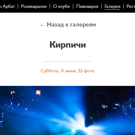
н Арбат
Рокикараоке
О клубе
Пивоварня
Галерея
Рес
← Назад к галереям
Кирпичи
Суббота, 11 июня. 25 фото