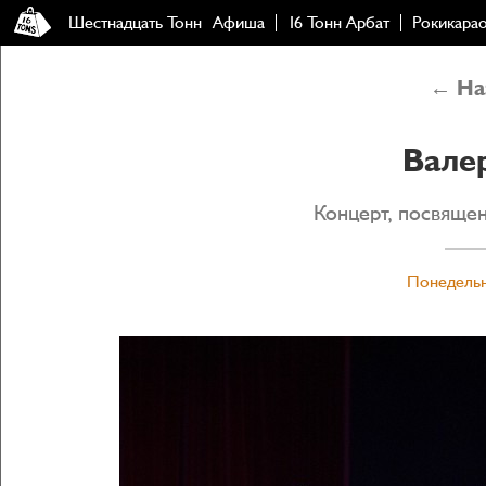
Шестнадцать Тонн
Афиша
16 Тонн Арбат
Рокикара
← Наз
Вале
Концерт, посвяще
Понедельн