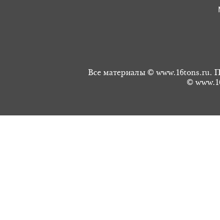
Все материалы © www.16tons.ru. П
© www.16