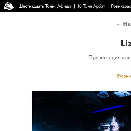
Шестнадцать Тонн
Афиша
16 Тонн Арбат
Рокикара
← Наз
Li
Презентация аль
Вторник