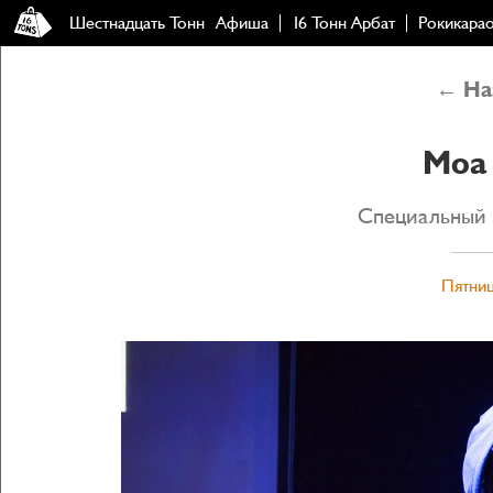
Шестнадцать Тонн
Афиша
16 Тонн Арбат
Рокикара
← Наз
Moa P
Специальный г
Пятниц