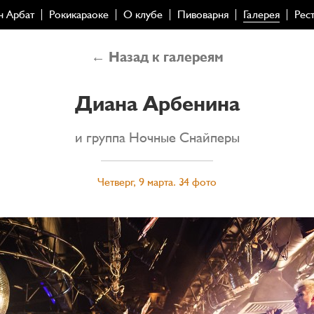
н Арбат
Рокикараоке
О клубе
Пивоварня
Галерея
Рес
← Назад к галереям
Диана Арбенина
и группа Ночные Снайперы
Четверг, 9 марта. 34 фото