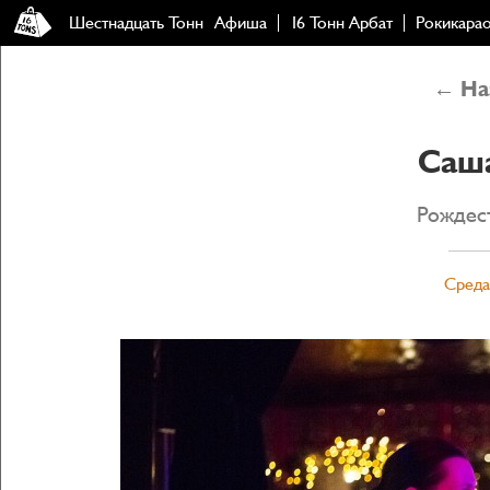
Шестнадцать Тонн
Афиша
16 Тонн Арбат
Рокикара
← Наз
Саш
Рождест
Среда,