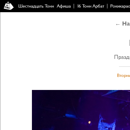
Шестнадцать Тонн
Афиша
16 Тонн Арбат
Рокикара
← Наз
Празд
Вторни