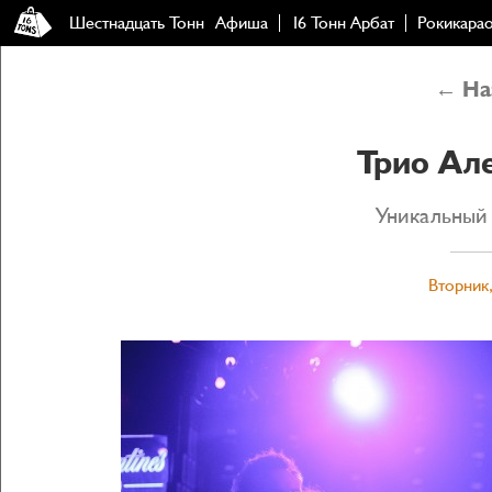
Шестнадцать Тонн
Афиша
16 Тонн Арбат
Рокикара
← Наз
Трио Ал
Уникальный 
Вторник,