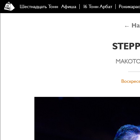
Шестнадцать Тонн
Афиша
16 Тонн Арбат
Рокикара
← Наз
STEPP
MAKOTO 
Воскресе