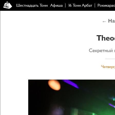
Шестнадцать Тонн
Афиша
16 Тонн Арбат
Рокикара
← Наз
Theo
Секретный 
Четверг